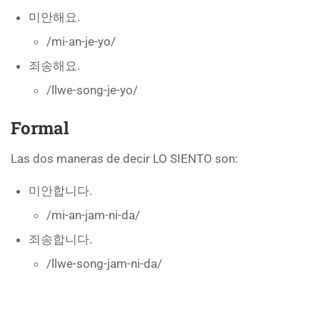
미안해요.
/mi-an-je-yo/
죄송해요.
/llwe-song-je-yo/
Formal
Las dos maneras de decir LO SIENTO son:
미안합니다.
/mi-an-jam-ni-da/
죄송합니다.
/llwe-song-jam-ni-da/