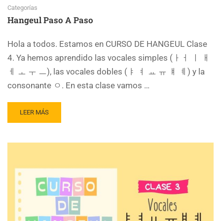
Categorías
Hangeul Paso A Paso
Hola a todos. Estamos en CURSO DE HANGEUL Clase
4. Ya hemos aprendido las vocales simples (ㅏㅓ ㅣ ㅐ
ㅔ ㅗ ㅜ ㅡ), las vocales dobles (ㅑ ㅕ ㅛ ㅠ ㅒ ㅖ) y la
consonante ㅇ. En esta clase vamos …
LEER MÁS