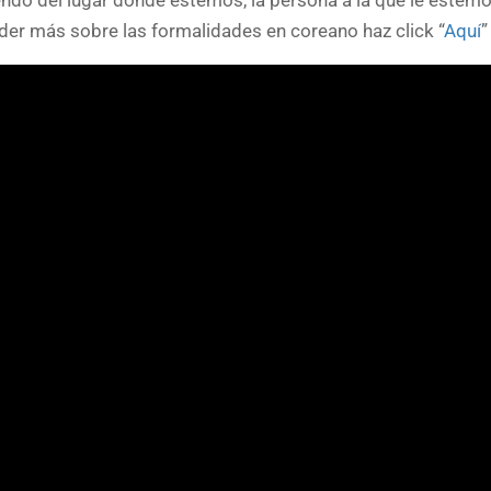
endo del lugar donde estemos, la persona a la que le estem
nder más sobre las formalidades en coreano haz click “
Aquí
”