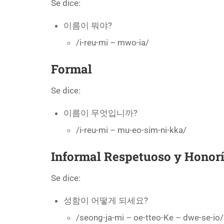
Se dice:
이름이 뭐야?
/i-reu-mi – mwo-ia/
Formal
Se dice:
이름이 무엇입니까?
/i-reu-mi – mu-eo-sim-ni-kka/
Informal Respetuoso
y Honorí
Se dice:
성함이 어떻게 되세요?
/seong-ja-mi – oe-tteo-Ke – dwe-se-io/