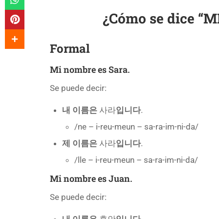
¿Cómo se dice “M
Formal
Mi nombre es Sara.
Se puede decir:
내 이름은
사라
입니다
.
/ne – i-reu-meun – sa-ra-im-ni-da/
제 이름은
사라
입니다
.
/lle – i-reu-meun – sa-ra-im-ni-da/
Mi nombre es Juan.
Se puede decir:
내 이름은
후안
입니다
.