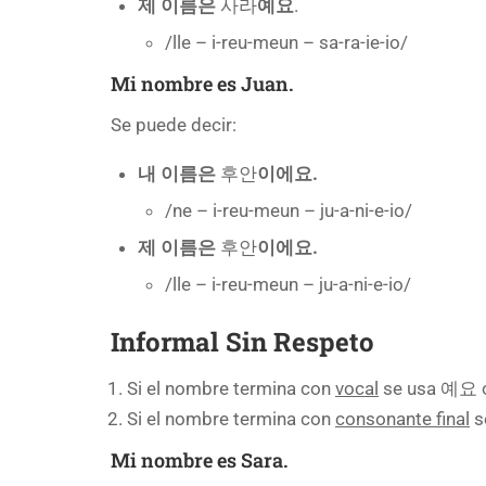
제 이름은
사라
예요
.
/lle – i-reu-meun – sa-ra-ie-io/
Mi nombre es Juan.
Se puede decir:
내 이름은
후안
이에요.
/ne – i-reu-meun – ju-a-ni-e-io/
제 이름은
후안
이에요.
/lle – i-reu-meun – ju-a-ni-e-io/
Informal Sin Respeto
Si el nombre termina con
vocal
se usa 예요 
Si el nombre termina con
consonante final
s
Mi nombre es Sara.