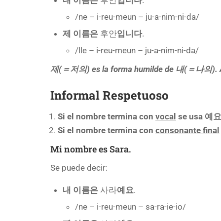
/ne – i-reu-meun – ju-a-nim-ni-da/
제 이름은
후안
입니다
.
/lle – i-reu-meun – ju-a-nim-ni-da/
제(＝저의) es la forma humilde de 내(＝나의). Am
Informal Respetuoso
Si el nombre termina con
vocal
se usa 예요
Si el nombre termina con
consonante final
Mi nombre es Sara.
Se puede decir:
내 이름은
사라
예요
.
/ne – i-reu-meun – sa-ra-ie-io/