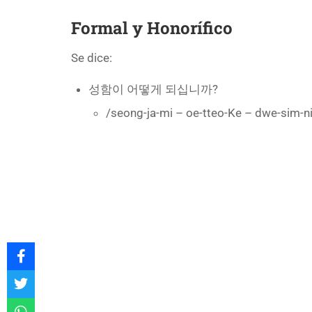
Formal y Honorífico
Se dice:
성함이 어떻게 되십니까?
/seong-ja-mi – oe-tteo-Ke – dwe-sim-n