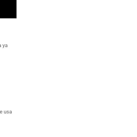
a ya
se usa