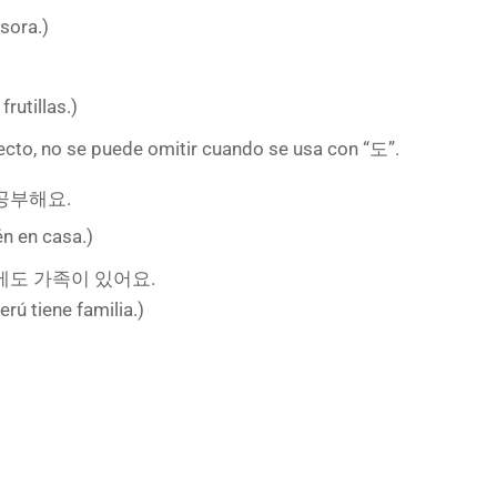
sora.)
utillas.)
ecto, no se puede omitir cuando se usa con “도”.
공부해요.
én en casa.)
에도 가족이 있어요.
erú tiene familia.)