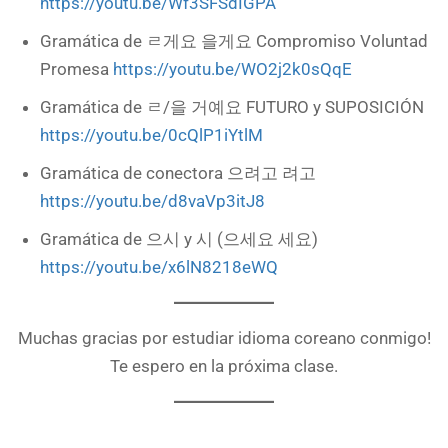
https://youtu.be/Wf3SFSdIGPA
Gramática de ㄹ게요 을게요 Compromiso Voluntad
Promesa
https://youtu.be/WO2j2k0sQqE
Gramática de ㄹ/을 거예요 FUTURO y SUPOSICIÓN
https://youtu.be/0cQlP1iYtlM
Gramática de conectora 으려고 려고
https://youtu.be/d8vaVp3itJ8
Gramática de 으시 y 시 (으세요 세요)
https://youtu.be/x6lN8218eWQ
Muchas gracias por estudiar idioma coreano conmigo!
Te espero en la próxima clase.