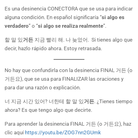
Es una desinencia CONECTORA que se usa para indicar
alguna condición. En español significaría “
si algo es
verdadero
” o “
si algo se realiza realmente
”.
할 말 있
거든
지금 빨리 해. 나 늦었어. Si tienes algo que
decir, hazlo rápido ahora. Estoy retrasada.
No hay que confundirla con la desinencia FINAL 거든 (o
거든요), que se usa para FINALIZAR las oraciones y
para dar una razón o explicación.
너 지금 시간 있어? 너한테 할 말 있
거든
. ¿Tienes tiempo
ahora? Es que tengo algo que decirte.
Para aprender la desinencia FINAL 거든 (o 거든요), haz
clic aquí
https://youtu.be/ZOG7nn2GUmk