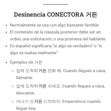
Desinencia CONECTORA 거든
Normalmente se usa con algo bastante factible
El contenido de la cláusula posterior debe ser un
orden, una solicitación, o una promesa del hablante.
En español significaría “si algo es verdadero” o “si
algo se realiza realmente”.
Ejemplos de 거든
집에 도착하
거든
전화 해. Cuando llegues a casa,
llámame.
집에 도착하
거든
쉬세요. Cuando llegues a casa,
descanse.
아나가 오
거든
시작하자. Empecemos cuando
llegue Ana.