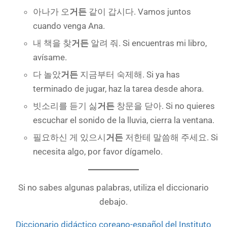
아나가 오
거든
같이 갑시다. Vamos juntos
cuando venga Ana.
내 책을 찾
거든
알려 줘. Si encuentras mi libro,
avísame.
다 놀았
거든
지금부터 숙제해. Si ya has
terminado de jugar, haz la tarea desde ahora.
빗소리를 듣기 싫
거든
창문을 닫아. Si no quieres
escuchar el sonido de la lluvia, cierra la ventana.
필요하신 게 있으시
거든
저한테 말씀해 주세요. Si
necesita algo, por favor dígamelo.
Si no sabes algunas palabras, utiliza el diccionario
debajo.
Diccionario didáctico coreano-español del Instituto