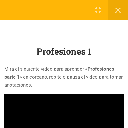
2
Patrón de oración
Redes sociales
Profesiones 1
1
Tratamiento Honorífico
Info
Recomendado
al Agente
Mira el siguiente video para aprender «
Profesiones
parte 1
» en coreano, repite o pausa el video para tomar
3
Los números nativos
anotaciones.
Menú
Privacidad
coreanos
5
Partículas Coreanas